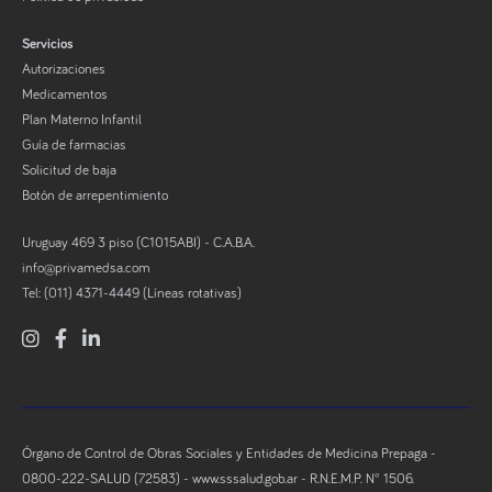
Servicios
Autorizaciones
Medicamentos
Plan Materno Infantil
Guía de farmacias
Solicitud de baja
Botón de arrepentimiento
Uruguay 469 3 piso (C1015ABI) - C.A.B.A.
info@privamedsa.com
Tel: (011) 4371-4449 (Líneas rotativas)
Órgano de Control de Obras Sociales y Entidades de Medicina Prepaga -
0800-222-SALUD (72583) -
www.sssalud.gob.ar
- R.N.E.M.P. N° 1506.